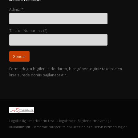
Adınız (*)
Telefon Numaranız (*)
Formu doğru bilgiler ile doldurup, bize gönderdiğiniz takdirde en
kısa sürede dönüş sağlanacaktır…
Logolar ilgili markaların tescilli logolarıdır. Bilgilendirme amaçlı
kullanılmıştır. Firmamız müşteri talebi üzerine özel servis hizmeti sağlar.