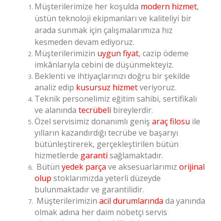
Müşterilerimize her koşulda
modern hizmet
,
üstün teknoloji ekipmanları ve kaliteliyi bir
arada sunmak için çalışmalarımıza hız
kesmeden devam ediyoruz.
Müşterilerimizin
uygun fiyat
, cazip ödeme
imkânlarıyla cebini de düşünmekteyiz.
Beklenti ve ihtiyaçlarınızı doğru bir şekilde
analiz edip
kusursuz hizmet
veriyoruz.
Teknik personelimiz eğitim sahibi, sertifikalı
ve alanında
tecrübeli
bireylerdir.
Özel servisimiz donanımlı geniş
araç filosu
ile
yılların kazandırdığı tecrübe ve başarıyı
bütünleştirerek, gerçekleştirilen bütün
hizmetlerde
garanti
sağlamaktadır.
Bütün
yedek parça
ve aksesuarlarımız
orijinal
olup
stoklarımızda yeterli düzeyde
bulunmaktadır ve garantilidir.
Müşterilerimizin
acil durumlarında
da yanında
olmak adına her daim nöbetçi servis