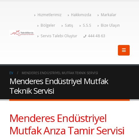
Hizmetlerimiz
Hakkımızda
Markalar
Bölgeler
Satış
S.S.S
Bize Ulaşın
Servis Talebi Oluştur
444 48 63
EV
MENDERES ENDÜSTRIYEL MUTFAK TEKNIK SERVISI
Menderes Endüstriyel Mutfak
Teknik Servisi
Menderes Endüstriyel
Mutfak Arıza Tamir Servisi