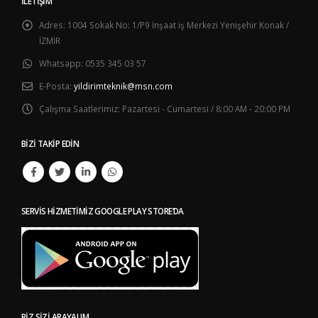
İLETIŞIM
Adres:
1004 Sokak No: 1/P9 İnşaat iş Merkezi Yenişehir Konak /
İZMİR
Whatsapp:
0535 345 03 57
E-Posta:
yildirimteknik@msn.com
Çalışma Saatlerimiz:
Pazartesi - Cumartesi / 8:00 AM - 20:00 PM
BIZI TAKIP EDIN
SERVIS HIZMETIMIZ GOOGLE PLAY STORE’DA
BIZ SIZI ARAYALIM…