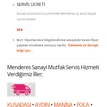
SERVİS ÜCRETİ
Arızalı ürününüzü iş yerinizde
Menderes
içi arıza tespit
servis bedeli.
50 ₺
Not: Fiyatlarımız bilgilendirme amaçlıdır kesin fiyat
yapılan inceleme sonucu verilir.
Ödemem ve detaylı
bilgi için…
Menderes
Sanayi Mutfak Servis Hizmeti
Verdiğimiz İller;
KUŞADASI
•
AYDIN
•
MANİSA
•
FOÇA
•