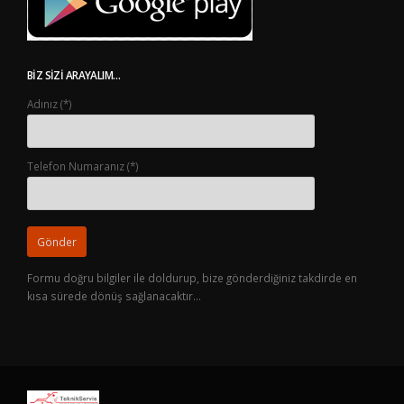
BIZ SIZI ARAYALIM…
Adınız (*)
Telefon Numaranız (*)
Formu doğru bilgiler ile doldurup, bize gönderdiğiniz takdirde en
kısa sürede dönüş sağlanacaktır…