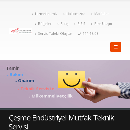
Hizmetlerimiz
Hakkımızda
Markalar
Bölgeler
Satış
S.S.S
Bize Ulaşın
Servis Talebi Oluştur
444 48 63
Tamir
Bakım
Onarım
Teknik Serviste
Mükemmeliyetçilik
Çeşme Endüstriyel Mutfak Teknik
Servisi