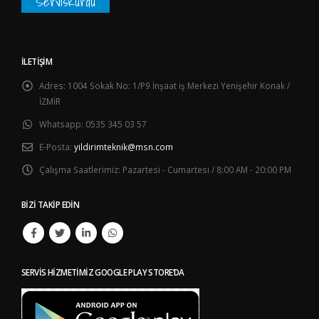
ServisKurdu
İLETIŞIM
Adres:
1004 Sokak No: 1/P9 İnşaat iş Merkezi Yenişehir Konak /
İZMİR
Whatsapp:
0535 345 03 57
E-Posta:
yildirimteknik@msn.com
Çalışma Saatlerimiz:
Pazartesi - Cumartesi / 8:00 AM - 20:00 PM
BIZI TAKIP EDIN
SERVIS HIZMETIMIZ GOOGLE PLAY STORE’DA