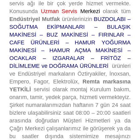
servis ağı ile bir çok yerde hizmet vermekte.
Konusunda
Uzman Servis
Merkezi
olarak tüm
Endüstriyel Mutfak
ürünlerinizin
BUZDOLABI –
SOĞUTMA EKİPMANLARI – BULAŞIK
MAKİNESİ – BUZ MAKİNESİ – FIRINLAR –
CAFE ÜRÜNLERİ – HAMUR YOĞURMA
MAKİNESİ – HAMUR AÇMA MAKİNESİ –
OCAKLAR – IZGARALAR – FRİTÖZ –
DİLİMLEME ve DOĞRAMA ÜRÜNLERİ
ürünleri
ve Endüstriyel markaların Öztiryakiler, İnoxsan,
Empero, Fagor, Elektrolüx,
Remta markasına
YETKİLİ
servisi olarak montaj Kurulum bakım,
onarım, tamir, yedek parça, hizmeti vermekteyiz.
Şirket numaralarımızdan haftanın 7 gün 24 saat
bizlere ulaşabilirsiniz saat 08:00 – 20:00 saatleri
arasında doğrudan Müşteri Hizmetleri ya da
Çağrı Merkezi çalışanlarımız ile görüşerek ya da
bu saatler dışında sistemimize mesajınızı