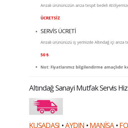
Arızalı ürününüzün arıza tespit bedeli Atölyemi
ÜCRETSİZ
SERVİS ÜCRETİ
Arızalı ürününüzü iş yerinizde
Altındağ
içi arıza t
50 ₺
Not: Fiyatlarımız bilgilendirme amaçlıdır k
Altındağ
Sanayi Mutfak Servis Hizm
KUŞADASI
•
AYDIN
•
MANİSA
•
FO