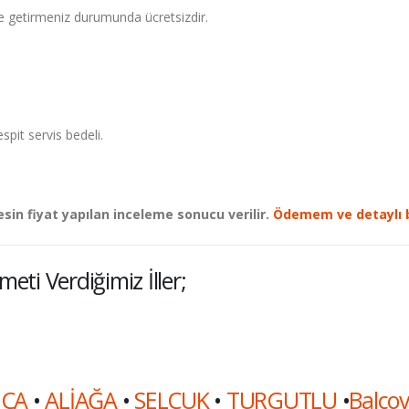
ze getirmeniz durumunda ücretsizdir.
espit servis bedeli.
esin fiyat yapılan inceleme sonucu verilir.
Ödemem ve detaylı b
eti Verdiğimiz İller;
ÇA
•
ALİAĞA
•
SELÇUK
•
TURGUTLU
•
Balço