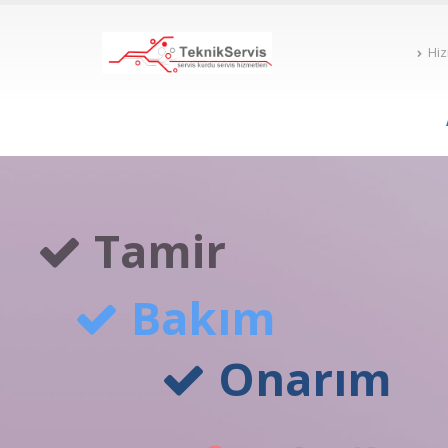
Hiz
Tamir
Bakım
Onarım