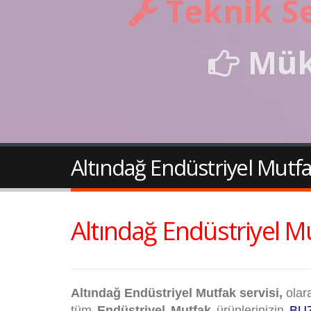
Teknik Se
Mük
Altındağ Endüstriyel Mutfa
Altındağ Endüstriyel Mu
Altındağ Endüstriyel Mutfak servisi,
olar
tüm
Endüstriyel Mutfak
ürünlerinizin
BUZ