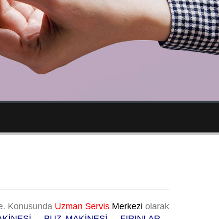
kte. Konusunda
Uzman Servis
Merkezi
olarak
İNESİ – BUZ MAKİNESİ – FIRINLAR –