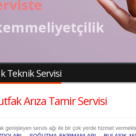
rviste
emmeliyetçilik
k Teknik Servisi
tfak Arıza Tamir Servisi
ak genişleyen servis ağı ile bir çok yerde hizmet verme
DOLABI – SOĞUTMA EKİPMANLARI – BULAŞIK MAK