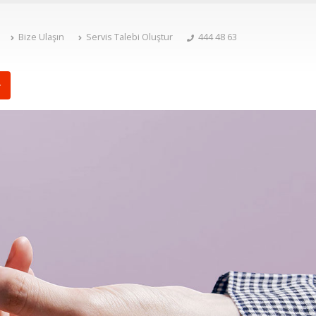
Bize Ulaşın
Servis Talebi Oluştur
444 48 63