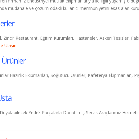
ren firmamız Endüstriyel mutfak ekipmanlarıyla ile ilgili yaşamış olduğ
anında müdahale ve çözüm odaklı kullanıcı memnuniyetini esas alan k
erler
, Zincir Restaurant, Eğitim Kurumları, Hastaneler, Askeri Tesisler, Fab
e Ulaşın !
 Ürünler
nlar Hazırlık Ekipmanları, Soğutucu Ürünler, Kafeterya Ekipmanları, Pişi
Usta
 Duyulabilecek Yedek Parçalarla Donatılmış Servis Araçlarımız Hizmetini