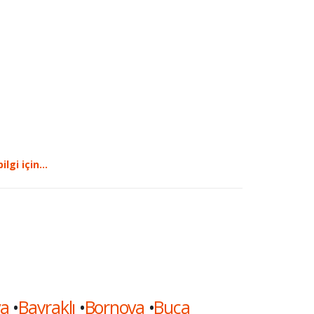
ilgi için…
va
•
Bayraklı
•
Bornova
•
Buca