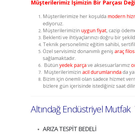
Müşterilerimiz İşimizin Bir Parçası Değil
Müşterilerimize her koşulda
modern hiz
ediyoruz.
Müşterilerimizin
uygun fiyat
, cazip ödem
Beklenti ve ihtiyaçlarınızı doğru bir şekil
Teknik personelimiz eğitim sahibi, sertifi
Özel servisimiz donanımlı geniş
araç filo
sağlamaktadır.
Bütün
yedek parça
ve aksesuarlarımız
o
Müşterilerimizin
acil durumlarında
da ya
Bizim için önemli olan sadece hizmet verm
bizlere gün içerisinde istediğiniz saat dili
Altındağ Endüstriyel Mutfak 
ARIZA TESPİT BEDELİ