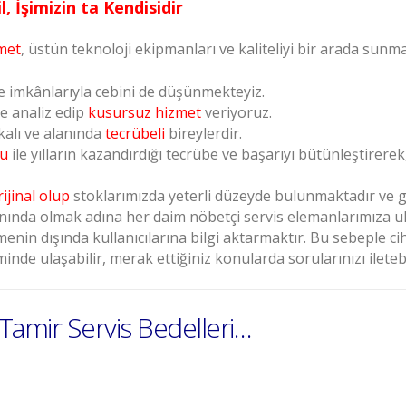
, İşimizin ta Kendisidir
met
, üstün teknoloji ekipmanları ve kaliteliyi bir arada sun
e imkânlarıyla cebini de düşünmekteyiz.
de analiz edip
kusursuz hizmet
veriyoruz.
kalı ve alanında
tecrübeli
bireylerdir.
su
ile yılların kazandırdığı tecrübe ve başarıyı bütünleştirere
rijinal olup
stoklarımızda yeterli düzeyde bulunmaktadır ve ga
nında olmak adına her daim nöbetçi servis elemanlarımıza ula
enin dışında kullanıcılarına bilgi aktarmaktır. Bu sebeple ci
minde ulaşabilir, merak ettiğiniz konularda sorularınızı iletebi
Tamir Servis Bedelleri…