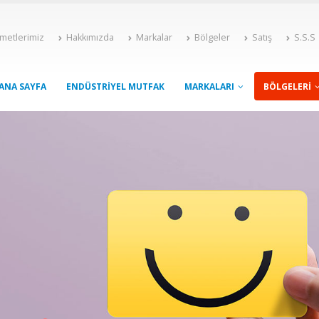
metlerimiz
Hakkımızda
Markalar
Bölgeler
Satış
S.S.S
ANA SAYFA
ENDÜSTRIYEL MUTFAK
MARKALARI
BÖLGELERI