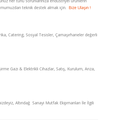
unuz her türlü sorunlarınıza endüstriyel ürünlerin
urumumuzdan teknik destek almak için.
Bize Ulaşın !
rika, Catering, Sosyal Tesisler, Çamaşırhaneler değerli
rme Gazı & Elektrikli Cihazlar, Satış, Kurulum, Arıza,
zdeyiz, Altındağ Sanayi Mutfak Ekipmanları İle İlgili