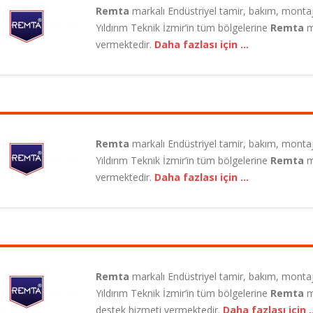
rşıyaka.
Çikolata Sosluğu
Remta
markalı Endüstriyel tamir, bakım, montaj
malpaşa.
Yıldırım Teknik İzmir’in tüm bölgelerine
Remta
m
şpala Endüstriyel Tamir
Remta Soğukkuyu Endüst
Benmari
vermektedir.
Daha fazlası için …
Servisi
nak.
Portakal Sıkma Makin
nderes.
için…
Daha fazlası için…
Patates Dilimleme Ma
nemen.
ibi Endüstriyel Tamir
Remta Işıkkent Endüstriy
Fincan Isıtıcı
Servisi
rlıdere.
Remta
markalı Endüstriyel tamir, bakım, montaj
Soğan Doğrama Maki
Yıldırım Teknik İzmir’in tüm bölgelerine
Remta
m
için…
Daha fazlası için…
a.
vermektedir.
Daha fazlası için …
Bar Blender
başı Endüstriyel Tamir
Remta Buca Endüstriyel 
balı.
Servisi
Çay Makineleri
lçova.
için…
Daha fazlası için…
Remta
markalı Endüstriyel tamir, bakım, montaj
a Şirinyer Endüstriyel
Remta Narlıdere E
Yıldırım Teknik İzmir’in tüm bölgelerine
Remta
m
 Servisi
Tamir Servisi
destek hizmeti vermektedir.
Daha fazlası için 