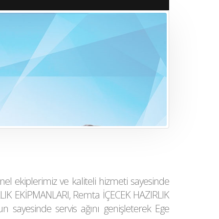
el ekiplerimiz ve kaliteli hizmeti sayesinde
K EKİPMANLARI, Remta İÇECEK HAZIRLIK
 sayesinde servis ağını genişleterek Ege