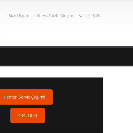
Bize Ulaşın
Servis Talebi Oluştur
444 48 63
Hemen Servis Çağırın!
444 4 863