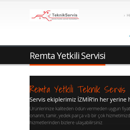
H
Remta Yetkili Servisi
Remta Yetkili Teknik Servis
Servis ekiplerimiz İZMİR’in her yerine
Ürünlerinize kaliteden ödün vermeden uygun fiyat ga
onarım, tamir, yedek parça v.b bir çok hizmetimizd
hizmetlerinden bizlere ulaşabilirsiniz.