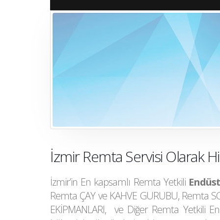
İzmir Remta Servisi Olarak H
İzmir’in En kapsamlı Remta Yetkili
Endüst
Remta ÇAY ve KAHVE GURUBU, Remta SO
EKİPMANLARI, ve Diğer Remta Yetkili End