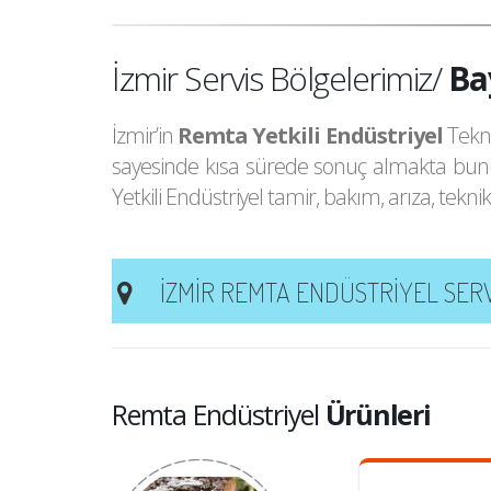
Ba
İzmir Servis Bölgelerimiz/
Bay
Bo
İzmir’in
Remta
Yetkili Endüstriyel
Tekni
Bu
sayesinde kısa sürede sonuç almakta bunun
Yetkili Endüstriyel tamir, bakım, arıza, tekn
Çe
DAHA FAZLASI İÇİN TIKLAYIN
Çiğ
İZMİR REMTA ENDÜSTRIYEL SERV
Ga
Remta
Endüstriyel
Remta
Gü
Ka
Remta Endüstriyel
Ürünleri
Remta Balçova Endüstriyel Tamir
Remta İncir
Ka
Servisi
Servisi
Daha fazlası için…
Daha fazlası 