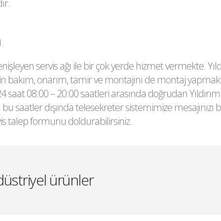
ır.
Ocak ve Fırınlar
Krep Makineleri
m
Mısır Haşlama Kazanl
j
genişleyen servis ağı ile bir çok yerde hizmet vermekte. Yı
Döner Ocakları
in bakım, onarım, tamir ve montajını de montaj yapmakta
 saat 08:00 – 20:00 saatleri arasında doğrudan Yıldırım
Waffle Makineleri
 bu saatler dışında telesekreter sistemimize mesajınızı b
Pankek Makineleri
k
s talep formunu doldurabilirsiniz.
Makarna Haşlama Ma
t
Tost Makinesi
üstriyel ürünler
Fritözler
Sosis Pişiriciler