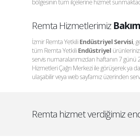
bölgesinin tüm ilçelerine hizmet sunmaktad
Tamir
Remta Hizmetlerimiz
Bakı
Monta
İzmir Remta Yetkili
Endüstriyel Servisi
, 
Servis
tüm Remta Yetkili
Endüstriyel
ürünleriniz
servis numaralarımızdan haftanın 7 günü 24
Arıza
Hizmetleri Çağrı Merkezi ile görüşerek ya da
Deste
ulaşabilir veya web sayfamız üzerinden servi
Hizme
Tamir
Remta hizmet verdiğimiz end