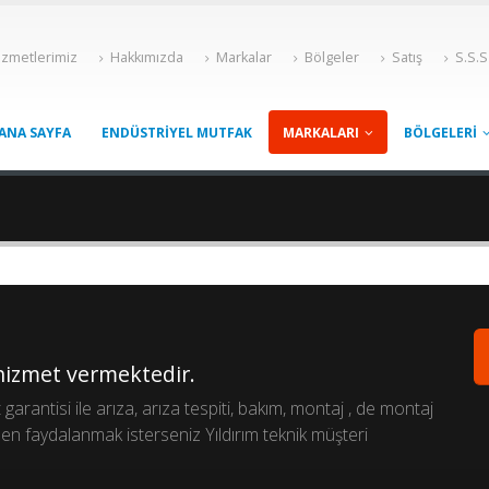
izmetlerimiz
Hakkımızda
Markalar
Bölgeler
Satış
S.S.S
ANA SAYFA
ENDÜSTRIYEL MUTFAK
MARKALARI
BÖLGELERI
 hizmet vermektedir.
rantisi ile arıza, arıza tespiti, bakım, montaj , de montaj
en faydalanmak isterseniz Yıldırım teknik müşteri