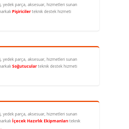
, yedek parça, aksesuar, hizmetleri sunan
arkalı
Pişiriciler
teknik destek hizmeti
riyel Tamir
Remta Bornova Endüstriyel Tamir
Servisi
esi
Daha fazlası için…
kinesi
el Tamir
Remta Naldöken Endüstriyel Tamir
Servisi
, yedek parça, aksesuar, hizmetleri sunan
nesi
arkalı
Soğutucular
teknik destek hizmeti
Daha fazlası için…
Tamir
Remta İşçievleri Endüstriyel Tamir
Servisi
Daha fazlası için…
, yedek parça, aksesuar, hizmetleri sunan
ndüstriyel
Remta Urla Endüstriyel Tamir
arkalı
İçecek Hazırlık Ekipmanları
teknik
Servisi
…