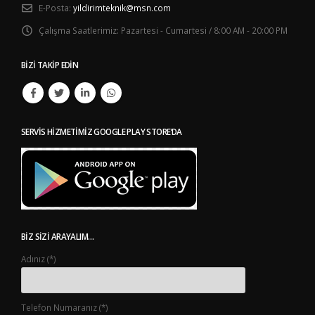
E-Posta:
yildirimteknik@msn.com
Çalışma Saatlerimiz:
Pazartesi - Cumartesi / 8:00 AM - 20:00 PM
BIZI TAKIP EDIN
SERVIS HIZMETIMIZ GOOGLE PLAY STORE’DA
BIZ SIZI ARAYALIM…
Adınız (*)
Telefon Numaranız (*)