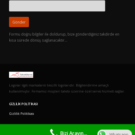
Formu doğru bilgiler ile doldurup, bize gönderdiğiniz takdirde en
kısa sürede dönüş sağlanacaktır…
Logolar ilgili markaların tescilli logolarıdır. Bilgilendirme amaçlı
kullanılmıştır. Firmamız müşteri talebi üzerine özel servis hizmeti sağlar.
GIZLILIK POLITIKASI
Gizlilik Politikası
Bizi Arayın...
Whatsapp