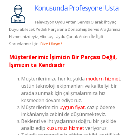
Konusunda Profesyonel Usta
Televizyon Uydu Anten Servisi Olarak İhtiyaç
Duyulabilecek Yedek Parçalarla Donatılmış Servis Araçlarımız
Hizmetinizdeyiz, Altıntaş Uydu Çanak Anten İle İlgili
Sorunlarınız İçin.
Bize Ulaşın !
Müşterilerimiz İşimizin Bir Parçası Değil,
İşimizin ta Kendisidir
Müşterilerimize her koşulda
modern hizmet
,
üstün teknoloji ekipmanları ve kaliteliyi bir
arada sunmak için çalışmalarımıza hız
kesmeden devam ediyoruz.
Müşterilerimizin
uygun fiyat
, cazip ödeme
imkânlarıyla cebini de düşünmekteyiz.
Beklenti ve ihtiyaçlarınızı doğru bir şekilde
analiz edip
kusursuz hizmet
veriyoruz.
Teknik personelimiz eğitim sahibi, sertifikalı