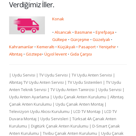
Verdiğimiz İller.
Konak
•
Alsancak
•
Basmane
•
Eşrefpaşa
•
Gültepe
•
Gürçeşme
•
Güzelyalı
•
Kahramanlar
•
Kemeraltı
•
Küçükyalı
•
Pasaport
•
Yenişehir
•
Altıntaş
•
Göztepe
•
Üçyol
levent
•
Gıda Çarşısı
| Uydu Servisi | TV Uydu Servisi | TV Uydu Anten Servisi |
Altıntaş TV Uydu Anten Servisi | TV Uydu Sistemleri | TV Uydu
Anten Teknik Servisi | TV Uydu Anten Tamircisi | Uydu Servisi |
Uydu Anten Ayarlama | Uydu Çanak Anten Kurulumu | Altıntaş
Çanak Anten Kurulumu | Uydu Çanak Anten Montaj |
Televizyon Uydu Alıcısı Kurulumu | LCD TV Montajı | LCD TV
Duvara Montaj | Uydu Servisleri | Türksat 4A Çanak Anten
Kurulumu | Digitürk Çanak Anten Kurulumu | D-Smart Çanak
Anten Kurulumu | Tivibu Çanak Anten Kurulumu | Uydu Çanak