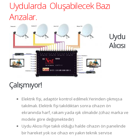
Uydularda Oluşabilecek Bazı
Arızalar.
Uydu
Alıcısı
Çalışmıyor!
Elektrik fişi, adaptör kontrol edilmeli.Yerinden çıkmışsa
takılmalı. Elektrik fişi takıldıktan sonra cihazın ön
ekranında harf, rakam yada ışık olmalıdır.(cihaz marka ve
modele göre değişmektedir)
Uydu Alıcısı Fişe takılı olduğu halde cihazın ön panelinde
bir hareket yok ise cihazı en yakın teknik servise