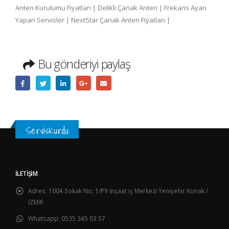
Anten Kurulumu Fiyatları | Delikli Çanak Anten | Frekans Ayarı
Yapan Servisler | NextStar Çanak Anten Fiyatları |
Bu gönderiyi paylaş
ServisKurdu
İLETIŞIM
Adres:
1004 Sokak No: 1/P9 İnşaat iş Merkezi Yenişehir Konak /
İZMİR
Whatsapp:
0535 345 03 57