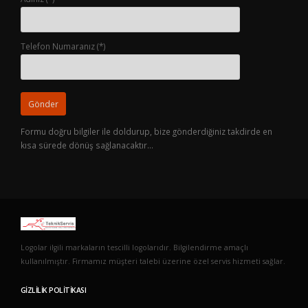
Telefon Numaranız (*)
Formu doğru bilgiler ile doldurup, bize gönderdiğiniz takdirde en
kısa sürede dönüş sağlanacaktır…
Logolar ilgili markaların tescilli logolarıdır. Bilgilendirme amaçlı
kullanılmıştır. Firmamız müşteri talebi üzerine özel servis hizmeti sağlar.
GIZLILIK POLITIKASI