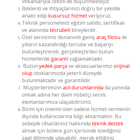
imkânlarıyla cebini de düşünmekteyiz.
Beklenti ve ihtiyaçlarınızı doğru bir şekilde
analiz edip
kusursuz hizmet
veriyoruz.
Teknik personelimiz eğitim sahibi, sertifikalı
ve alanında
tecrübeli
bireylerdir.
Özel servisimiz donanımlı geniş
araç filosu
ile
yılların kazandırdığı tecrübe ve başarıyı
bütünleştirerek, gerçekleştirilen bütün
hizmetlerde
garanti
sağlamaktadır.
Bütün
yedek parça
ve aksesuarlarımız
orijinal
olup
stoklarımızda yeterli düzeyde
bulunmaktadır ve garantilidir.
Müşterilerimizin
acil durumlarında
da yanında
olmak adına her daim nöbetçi servis
elemanlarımıza ulaşabilirsiniz.
Bizim için önemli olan sadece hizmet vermenin
dışında kullanıcılarına bilgi aktarmaktır. Bu
sebeple cihazlarınız hakkında
teknik destek
almak için bizlere gün içerisinde istediğiniz
saat diliminde ulaşabilir, merak ettiğiniz