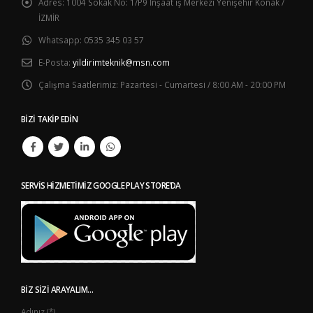
Adres:
1004 Sokak No: 1/P9 İnşaat iş Merkezi Yenişehir Konak /
İZMİR
Whatsapp:
0535 345 03 57
E-Posta:
yildirimteknik@msn.com
Çalışma Saatlerimiz:
Pazartesi - Cumartesi / 8:00 AM - 20:00 PM
BIZI TAKIP EDIN
SERVIS HIZMETIMIZ GOOGLE PLAY STORE’DA
BIZ SIZI ARAYALIM…
Adınız (*)