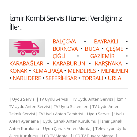
İzmir Kombi Servis Hizmeti Verdiğimiz
İller.
BALÇOVA
•
BAYRAKLI
•
BORNOVA
•
BUCA
•
ÇEŞME
•
ÇİĞLİ
•
GAZİEMİR
•
KARABAĞLAR
•
KARABURUN
•
KARŞIYAKA
•
KONAK
•
KEMALPAŞA
•
MENDERES
•
MENEMEN
•
NARLIDERE
•
SEFERİHİSAR
•
TORBALI
•
URLA
| Uydu Servisi | TV Uydu Servisi | TV Uydu Anten Servisi | İzmir
TV Uydu Anten Servisi | TV Uydu Sistemleri | TV Uydu Anten
Teknik Servisi | TV Uydu Anten Tamircisi | Uydu Servisi | Uydu
Anten Ayarlama | Uydu Çanak Anten Kurulumu | İzmir Çanak
Anten Kurulumu | Uydu Çanak Anten Montaj | Televizyon Uydu
Alıcısı Kurulumu | LCD TV Montajı | LCD TV Duvara Montaj |