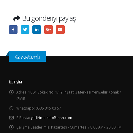
Bu gönderiyi paylaş
ServisKurdu
İLETIŞIM
Adres:
1004 Sokak No: 1/P9 İnşaat iş Merkezi Yenişehir Konak /
İZMİR
Whatsapp:
0535 345 03 57
E-Posta:
yildirimteknik@msn.com
Çalışma Saatlerimiz:
Pazartesi - Cumartesi / 8:00 AM - 20:00 PM