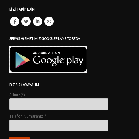
BIZI TAKIP EDIN
SERVIS HIZMETIMIZ GOOGLE PLAY STORE’DA
BIZ SIZI ARAYALIM…
Adınız (*)
Telefon Numaranız (*)