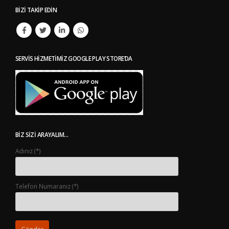
BIZI TAKIP EDIN
SERVIS HIZMETIMIZ GOOGLE PLAY STORE’DA
BIZ SIZI ARAYALIM…
Adınız (*)
Telefon Numaranız (*)