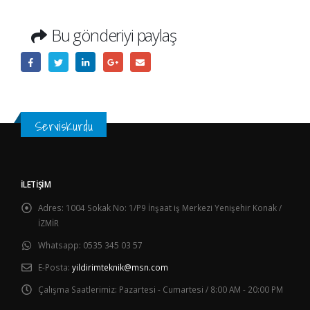
Bu gönderiyi paylaş
ServisKurdu
İLETIŞIM
Adres:
1004 Sokak No: 1/P9 İnşaat iş Merkezi Yenişehir Konak /
İZMİR
Whatsapp:
0535 345 03 57
E-Posta:
yildirimteknik@msn.com
Çalışma Saatlerimiz:
Pazartesi - Cumartesi / 8:00 AM - 20:00 PM