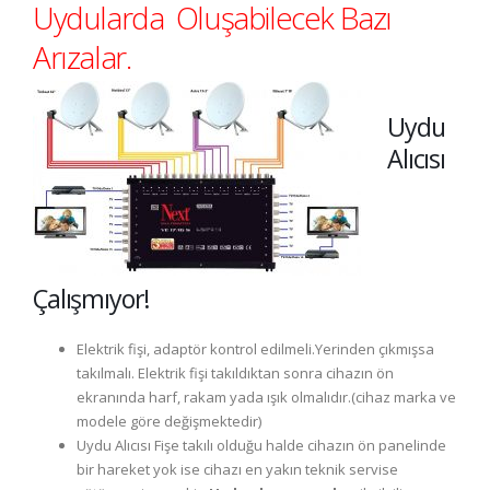
Uydularda Oluşabilecek Bazı
Arızalar.
Uydu
Alıcısı
Çalışmıyor!
Elektrik fişi, adaptör kontrol edilmeli.Yerinden çıkmışsa
takılmalı. Elektrik fişi takıldıktan sonra cihazın ön
ekranında harf, rakam yada ışık olmalıdır.(cihaz marka ve
modele göre değişmektedir)
Uydu Alıcısı Fişe takılı olduğu halde cihazın ön panelinde
bir hareket yok ise cihazı en yakın teknik servise