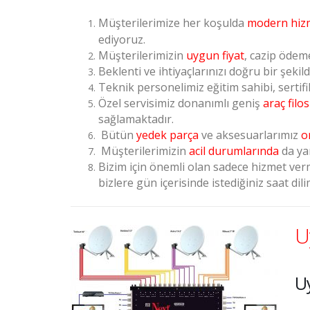
Müşterilerimize her koşulda
modern hiz
ediyoruz.
Müşterilerimizin
uygun fiyat
, cazip ödem
Beklenti ve ihtiyaçlarınızı doğru bir şekil
Teknik personelimiz eğitim sahibi, sertifi
Özel servisimiz donanımlı geniş
araç filo
sağlamaktadır.
Bütün
yedek parça
ve aksesuarlarımız
o
Müşterilerimizin
acil durumlarında
da ya
Bizim için önemli olan sadece hizmet verm
bizlere gün içerisinde istediğiniz saat dili
U
Uy