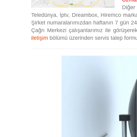
Diğe
Teledünya, İptv, Dreambox, Hiremco markal
Şirket numaralarımızdan haftanın 7 gün 24 
Çağrı Merkezi çalışanlarımız ile görüşere
iletişim
bölümü üzerinden servis talep formun