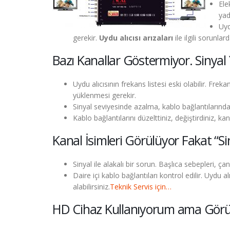
Ele
yad
Uyd
gerekir.
Uydu alıcısı arızaları
ile ilgili sorunla
Bazı Kanallar Göstermiyor. Sinyal
Uydu alıcısının frekans listesi eski olabilir. Fre
yüklenmesi gerekir.
Sinyal seviyesinde azalma, kablo bağlantılarında 
Kablo bağlantılarını düzelttiniz, değiştirdiniz, 
Kanal İsimleri Görülüyor Fakat “Si
Sinyal ile alakalı bir sorun. Başlıca sebepleri, ça
Daire içi kablo bağlantıları kontrol edilir. Uydu 
alabilirsiniz.
Teknik Servis için…
HD Cihaz Kullanıyorum ama Görü