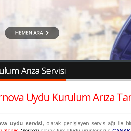
HEMEN ARA
lum Arıza Servisi
nova Uydu Kurulum Arıza Tami
ova Uydu servisi,
olarak genişleyen servis ağı ile 
 Servis
Merkezi
olarak tüm
Uydu
ürünlerinizin
ÇANAK 