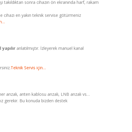
 fişi takıldıktan sonra cihazın ön ekranında harf, rakam
ise cihazı en yakın teknik servise götürmeniz
in…
 yapılır
anlatılmıştır. İzleyerek manuel kanal
siniz.
Teknik Servis için…
üner arızalı, anten kablosu arızalı, LNB arızalı vs…
manız gerekir. Bu konuda bizden destek