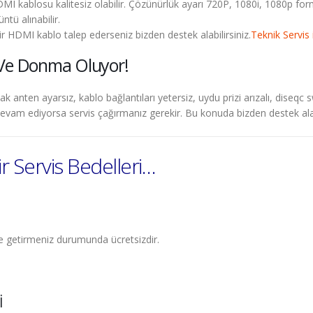
DMI kablosu kalitesiz olabilir. Çözünürlük ayarı 720P, 1080i, 1080p fo
üntü alınabilir.
r HDMI kablo talep ederseniz bizden destek alabilirsiniz.
Teknik Servis 
 Ve Donma Oluyor!
ak anten ayarsız, kablo bağlantıları yetersiz, uydu prizi arızalı, diseqc sw
n devam ediyorsa servis çağırmanız gerekir. Bu konuda bizden destek alab
 Servis Bedelleri…
ze getirmeniz durumunda ücretsizdir.
İ