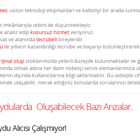
met
, üstün teknoloji ekipmanları ve kaliteliyi bir arada sun
e imkânlarıyla cebini de düşünmekteyiz.
de analiz edip
kusursuz hizmet
veriyoruz.
kalı ve alanında
tecrübeli
bireylerdir.
su
ile yılların kazandırdığı tecrübe ve başarıyı bütünleştirere
rijinal olup
stoklarımızda yeterli düzeyde bulunmaktadır ve ga
nında olmak adına her daim nöbetçi servis elemanlarımıza ula
enin dışında kullanıcılarına bilgi aktarmaktır. Bu sebeple ci
minde ulaşabilir, merak ettiğiniz konularda sorularınızı iletebi
ydularda Oluşabilecek Bazı Arızalar.
du Alıcısı Çalışmıyor!