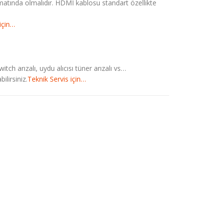
rmatında olmalıdır. HDMI kablosu standart özellikte
için…
itch arızalı, uydu alıcısı tüner arızalı vs…
ilirsiniz.
Teknik Servis için…