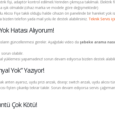
ktrik fişi, adaptör kontrol edilmeli.Yerinden çıkmışsa takılmalı. Elektrik
a ışık olmalıdır.(cihaz marka ve modele göre değişmektedir)
u Alıcısı Fişe takılı olduğu halde cihazın ön panelinde bir hareket yok 
rda bizden telefon yada mail yolu ile destek alabilirsiniz.
Teknik Servis iç
 Yok Hatası Alıyorum!
kansların güncellenmesi gerekir. Aşağıdaki video da
şebeke arama nasıl
sorun olabilir.
kanal yüklemesi yapamadınız! sorun devam ediyorsa bizden destek alabilir
nyal Yok” Yazıyor!
nak anten ayarsız, uydu prizi arızalı, diseqc switch arızalı, uydu alıcısı t
alıcısı fişten çıkarılıp tekrar takılır. Sorun devam ediyorsa servis çağır
ntü Çok Kötü!