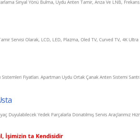
rlama Sinyal Yönü Bulma, Uydu Anten Tamir, Arıza Ve LNB, Frekans Uy
 Tamir Servisi Olarak, LCD, LED, Plazma, Oled TV, Curved TV, 4K Ultra
istemleri Fiyatları. Apartman Uydu Ortak Çanak Anten Sistemi Santrali 
Usta
iyaç Duyulabilecek Yedek Parçalarla Donatılmış Servis Araçlarımız Hiz
, İşimizin ta Kendisidir